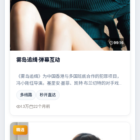
99:16
雾岛追缉·弹幕互动
《雾岛追缉》为中国香港与多国班底合作的犯罪项目，
冯小刚任导演。基里安·墨菲、凯特·布兰切特的对手戏成
为全片高光，家族恩怨与时代变迁交织成一曲悲歌。配
多线路
秒开直达
乐与摄影风格统一，具备院线质感。
1.3万
22个月前
精选