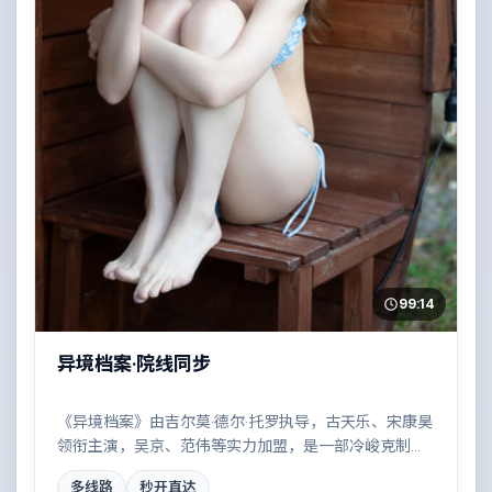
99:14
异境档案·院线同步
《异境档案》由吉尔莫·德尔·托罗执导，古天乐、宋康昊
领衔主演，吴京、范伟等实力加盟，是一部冷峻克制的
喜剧作品。故事主要发生在丹麦，家族恩怨与时代变迁
多线路
秒开直达