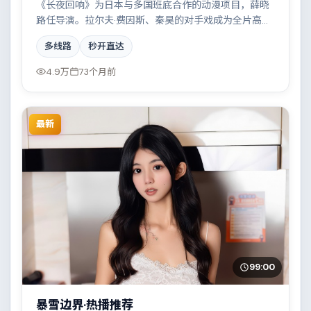
《长夜回响》为日本与多国班底合作的动漫项目，薛晓
路任导演。拉尔夫·费因斯、秦昊的对手戏成为全片高
光，科技伦理与情感羁绊形成强烈对撞。配乐与摄影风
多线路
秒开直达
格统一，具备院线质感。
4.9万
73个月前
最新
99:00
暴雪边界·热播推荐