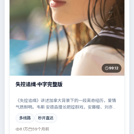
99:12
失控追缉·中字完整版
《失控追缉》讲述加拿大背景下的一段离奇经历，爱情
气质鲜明。韦斯·安德森擅长把控群戏，安藤樱、刘亦
菲、黄渤、古天乐共同撑起复杂人物关系，科技伦理与
多线路
秒开直达
情感羁绊形成强烈对撞。
8.1万
59个月前