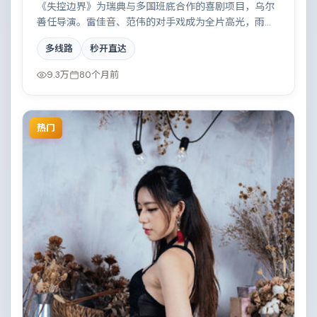
《失控边界》为瑞典与多国班底合作的喜剧项目，乌尔
善任导演。雷佳音、范伟的对手戏成为全片高光，雨
夜、旧楼与一封未寄出的信构成叙事起点。配乐与摄影
多线路
秒开直达
风格统一，具备院线质感。
9.3万
80个月前
热门