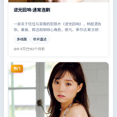
逆光回响·通宵连刷
一部关于信任与背叛的犯罪片《逆光回响》，林超贤执
导。秦昊、周迅担纲核心角色，廖凡、蒂尔达·斯文顿、
木村拓哉、胡歌等实力加盟，取景与班底多来自澳大利
多线路
秒开直达
亚。雨夜、旧楼与一封未寄出的信构成叙事起点。结尾
留白耐人寻味。
8.9万
162个月前
热门