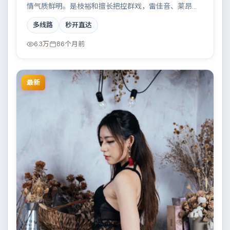
情气质鲜明。是枝裕和擅长把控群戏，雷佳音、莱昂纳
多·迪卡普里奥、沈腾、奥布瑞·普拉扎共同撑起复杂人物
多线路
秒开直达
关系，家族恩怨与时代变迁交织成一曲悲歌。
6.3万
86个月前
最新