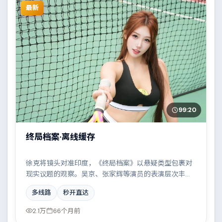
最新
99:20
终局档案·离线缓存
徐克将镜头对准印度，《终局档案》以悬疑类型包裹对
现实议题的观察。吴京、张家辉等演员的表演层次丰
富，两条时间线交错推进，真相直至最后一刻揭晓。全
多线路
秒开直达
片在类型元素与人文关怀之间取得平衡。
2.1万
66个月前