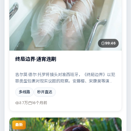
99:46
终局边界·通宵连刷
吉尔莫·德尔·托罗将镜头对准西班牙，《终局边界》以犯
罪类型包裹对现实议题的观察。安藤樱、宋康昊等演员
的表演层次丰富，科技伦理与情感羁绊形成强烈对撞。
多线路
秒开直达
全片在类型元素与人文关怀之间取得平衡。
3.7万
16个月前
最新