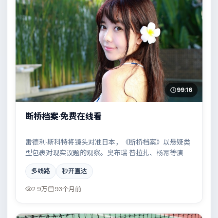
99:16
断桥档案·免费在线看
雷德利·斯科特将镜头对准日本，《断桥档案》以悬疑类
型包裹对现实议题的观察。奥布瑞·普拉扎、杨幂等演员
的表演层次丰富，两条时间线交错推进，真相直至最后
多线路
秒开直达
一刻揭晓。全片在类型元素与人文关怀之间取得平衡。
2.9万
93个月前