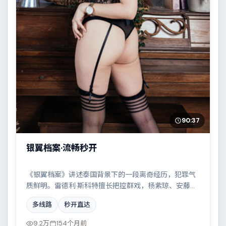
90:37
银翼档案·流畅秒开
《银翼档案》讲述泰国背景下的一段离奇经历，犯罪气
质鲜明。雷德利·斯科特擅长把控群戏，杨紫琼、安藤
樱、黄渤、朱一龙共同撑起复杂人物关系，家族恩怨与
多线路
秒开直达
时代变迁交织成一曲悲歌。
9.2万
154个月前