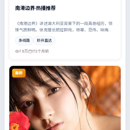
南港边界·热播推荐
《南港边界》讲述澳大利亚背景下的一段离奇经历，惊
悚气质鲜明。徐克擅长把控群戏，杨幂、范伟、咏梅、
拉尔夫·费因斯共同撑起复杂人物关系，科技伦理与情感
多线路
秒开直达
羁绊形成强烈对撞。
7.9万
172个月前
最新