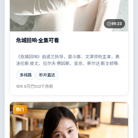
99:23
危城回响·全集可看
《危城回响》由诺兰执导，裴斗娜、文淇领衔主演，弗
洛伦斯·皮尤、拉尔夫·费因斯、吴京、蒂尔达·斯文顿等
实力加盟，是一部压抑张力的战争作品。故事主要发生
多线路
秒开直达
在德国，科技伦理与情感羁绊形成强烈对撞。影片在视
听语言与叙事节奏上均有突破，适合喜欢深度叙事的观
8.9万
103个月前
众。
热门