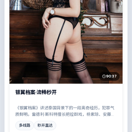
90:37
银翼档案·流畅秒开
《银翼档案》讲述泰国背景下的一段离奇经历，犯罪气
质鲜明。雷德利·斯科特擅长把控群戏，杨紫琼、安藤
樱、黄渤、朱一龙共同撑起复杂人物关系，家族恩怨与
多线路
秒开直达
时代变迁交织成一曲悲歌。