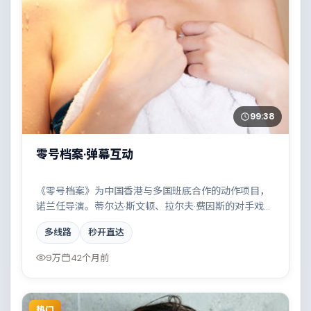
99:38
零号档案·弹幕互动
《零号档案》为中国香港与多国班底合作的动作项目，
诺兰任导演。蒂尔达·斯文顿、拉尔夫·费因斯的对手戏成
为全片高光，科技伦理与情感羁绊形成强烈对撞。配乐
多线路
秒开直达
与摄影风格统一，具备院线质感。
9万
42个月前
热门