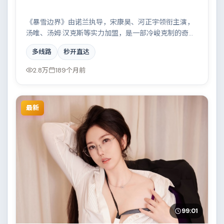
《暴雪边界》由诺兰执导，宋康昊、河正宇领衔主演，
汤唯、汤姆·汉克斯等实力加盟，是一部冷峻克制的奇幻
作品。故事主要发生在俄罗斯，科技伦理与情感羁绊形
多线路
秒开直达
成强烈对撞。影片在视听语言与叙事节奏上均有突破，
适合喜欢深度叙事的观众。
2.8万
189个月前
最新
99:01