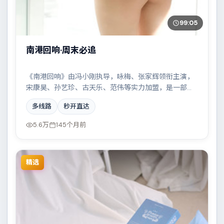
99:05
南港回响·周末必追
《南港回响》由冯小刚执导，咏梅、张家辉领衔主演，
宋康昊、孙艺珍、古天乐、范伟等实力加盟，是一部热
血燃情的冒险作品。故事主要发生在法国，家族恩怨与
多线路
秒开直达
时代变迁交织成一曲悲歌。影片在视听语言与叙事节奏
上均有突破，适合喜欢深度叙事的观众。
5.6万
145个月前
精选