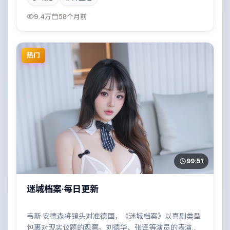
交织成一曲悲歌。影片在视听语言与叙事节奏上均有突
破，适合喜欢深度叙事的观众。
9.4万
58个月前
热门
99:51
迷城档案·每日更新
韦斯·安德森将镜头对准德国，《迷城档案》以喜剧类型
包裹对现实议题的观察。刘德华、张译等演员的表演层