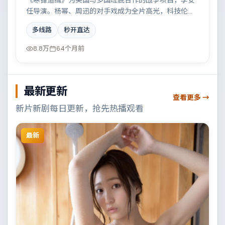
《寒锋追缉》为美国与多国班底合作的战争项目，李安
任导演。杨幂、周迅的对手戏成为全片高光，科技伦理
与情感羁绊形成强烈对撞。配乐与摄影风格统一，具备
多线路
秒开直达
院线质感。
8.8万
64个月前
最新更新
查看更多 →
新片新剧每日更新，抢先热播观看
最新