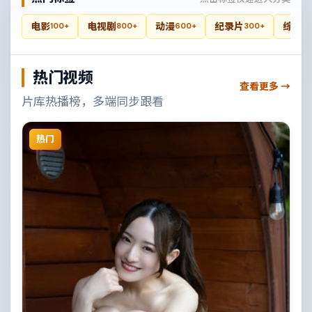
电影
电视剧
动漫
纪录片
综艺
100+
800+
600+
300+
4
热门视频
查看更多 →
片库热播榜，多端同步跟看
热门