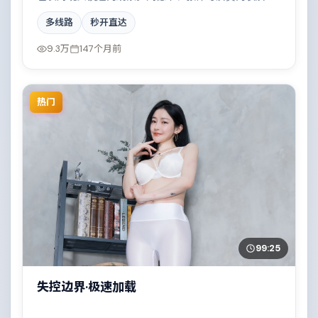
次丰富，一场看似偶然的事故牵出陈年秘辛。全片在类
多线路
秒开直达
型元素与人文关怀之间取得平衡。
9.3万
147个月前
热门
99:25
失控边界·极速加载