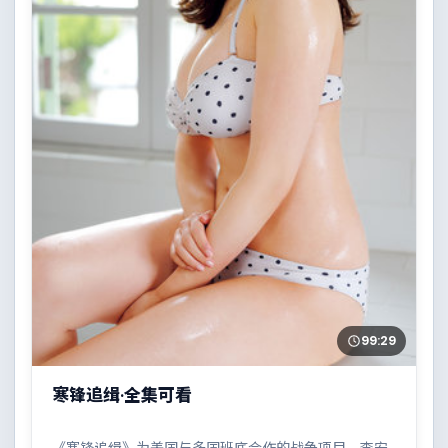
99:29
寒锋追缉·全集可看